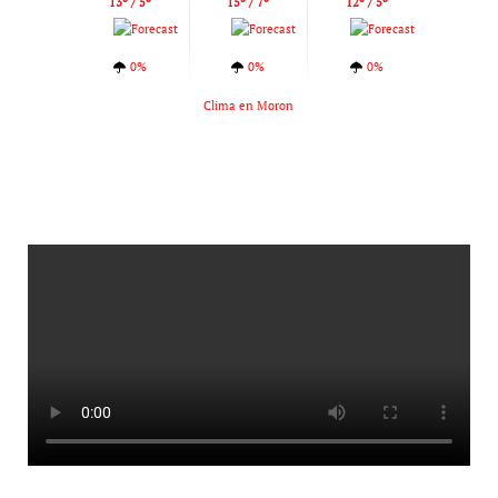
13º / 5º
15º / 7º
12º / 5º
0%
0%
0%
Clima en Moron