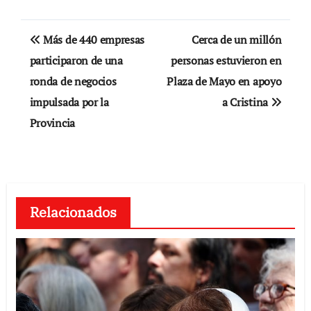
Navegación
Más de 440 empresas
Cerca de un millón
de
participaron de una
personas estuvieron en
ronda de negocios
Plaza de Mayo en apoyo
entradas
impulsada por la
a Cristina
Provincia
Relacionados