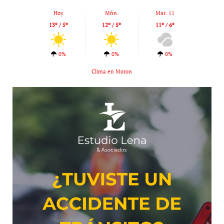
Hoy
Mñn.
Mar. 11
13º / 5º
12º / 5º
11º / 6º
0%
0%
0%
Clima en Moron