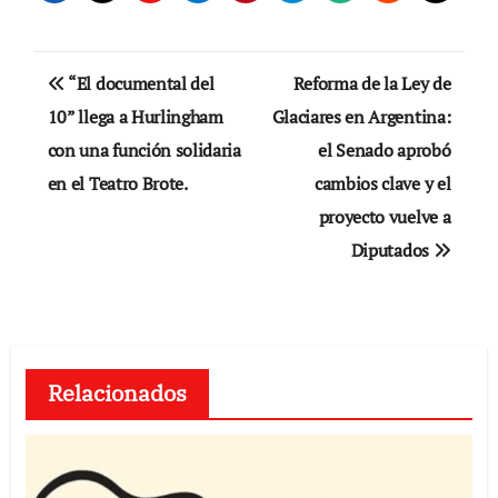
Navegación
“El documental del
Reforma de la Ley de
de
10” llega a Hurlingham
Glaciares en Argentina:
con una función solidaria
el Senado aprobó
entradas
en el Teatro Brote.
cambios clave y el
proyecto vuelve a
Diputados
Relacionados