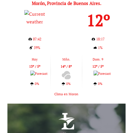
Morón, Provincia de Buenos Aires.
12º
07:42
18:17
59%
1%
Hoy
Mñn.
Dom. 9
13º / 5º
14º / 8º
12º / 5º
0%
0%
0%
Clima en Moron