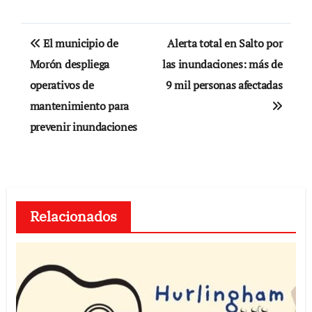
Navegación
El municipio de
Alerta total en Salto por
de
Morón despliega
las inundaciones: más de
operativos de
9 mil personas afectadas
entradas
mantenimiento para
prevenir inundaciones
Relacionados