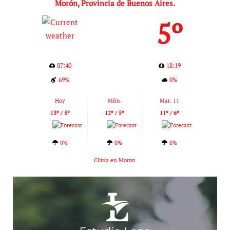
Morón, Provincia de Buenos Aires.
5º
07:40
18:19
69%
0%
Hoy
Mñn.
Mar. 11
13º / 5º
12º / 5º
11º / 6º
0%
0%
0%
Clima en Moron