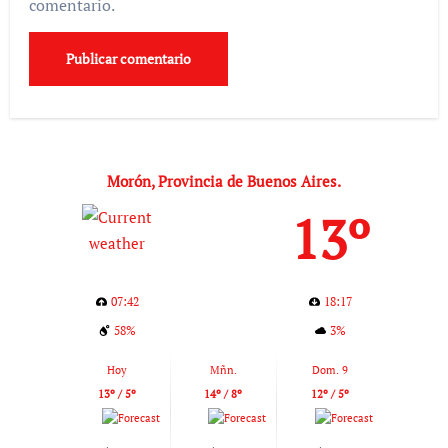
comentario.
Morón, Provincia de Buenos Aires.
13º
07:42
18:17
58%
3%
Hoy
Mñn.
Dom. 9
13º / 5º
14º / 8º
12º / 5º