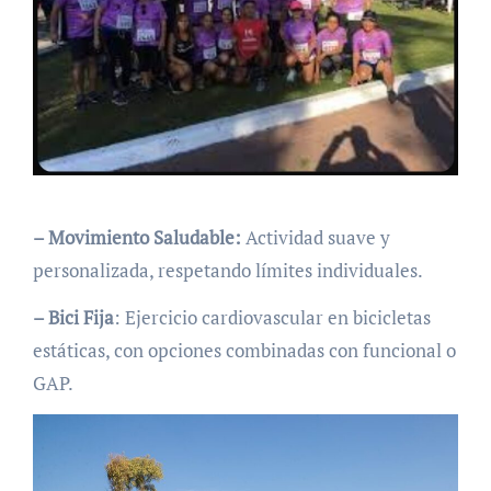
– Movimiento Saludable:
Actividad suave y
personalizada, respetando límites individuales.
– Bici Fija
: Ejercicio cardiovascular en bicicletas
estáticas, con opciones combinadas con funcional o
GAP.