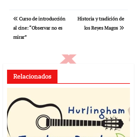
Navegación
Curso de introducción
Historia y tradición de
de
al cine: “Observar no es
los Reyes Magos
mirar”
entradas
Relacionados