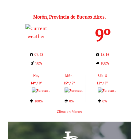
Morón, Provincia de Buenos Aires.
9º
07:43
18:16
90%
100%
Hoy
Mñn.
Sáb. 8
14º / 9º
15º / 7º
12º / 7º
100%
0%
0%
Clima en Moron