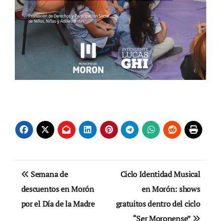
Navegación
Semana de
Ciclo Identidad Musical
de
descuentos en Morón
en Morón: shows
por el Día de la Madre
gratuitos dentro del ciclo
entradas
“Ser Moronense”