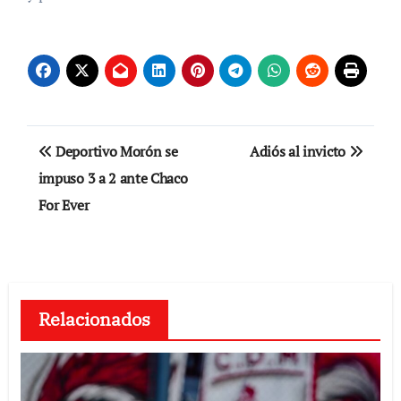
Navegación
Deportivo Morón se
Adiós al invicto
de
impuso 3 a 2 ante Chaco
For Ever
entradas
Relacionados