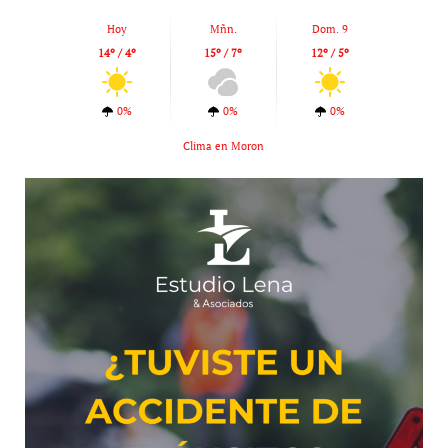
Hoy
Mñn.
Dom. 9
14º / 4º
15º / 7º
12º / 5º
0%
0%
0%
Clima en Moron