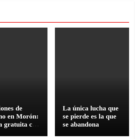
iones de
La única lucha que
rno en Morón:
se pierde es la que
 gratuita con
se abandona
 talleres y