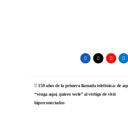
Navegación
150 años de la primera llamada telefónica: de aq
de
“venga aquí, quiero verle” al vértigo de vivir
entradas
hiperconectados