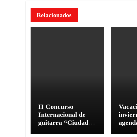
Relacionados
II Concurso
Vacac
Internacional de
invie
guitarra “Ciudad
agenda
de Hurlingham” en
shows,