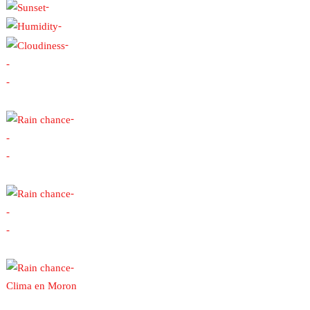
-
-
-
-
-
-
-
-
-
-
-
-
Clima en Moron