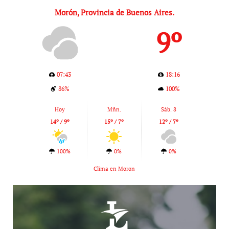
Morón, Provincia de Buenos Aires.
9º
07:43
18:16
86%
100%
Hoy
Mñn.
Sáb. 8
14º / 9º
15º / 7º
12º / 7º
100%
0%
0%
Clima en Moron