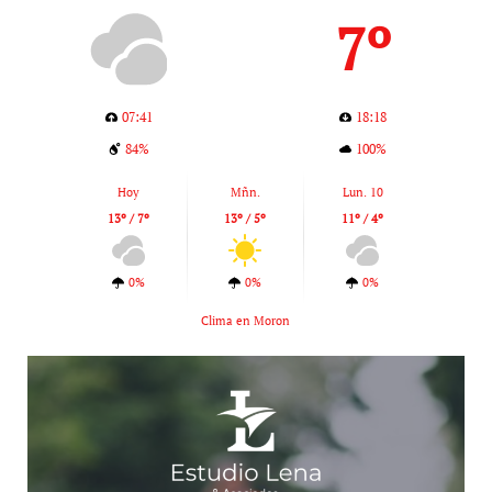
7º
07:41
18:18
84%
100%
Hoy
Mñn.
Lun. 10
13º / 7º
13º / 5º
11º / 4º
0%
0%
0%
Clima en Moron