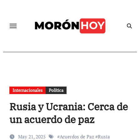
Skip
to
content
Internacionales
Política
Rusia y Ucrania: Cerca de
un acuerdo de paz
May 21, 2025
#
Acuerdos de Paz
#
Rusia