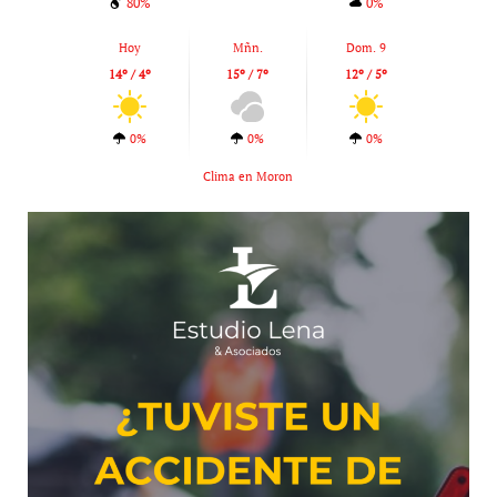
80%
0%
Hoy
Mñn.
Dom. 9
14º / 4º
15º / 7º
12º / 5º
0%
0%
0%
Clima en Moron