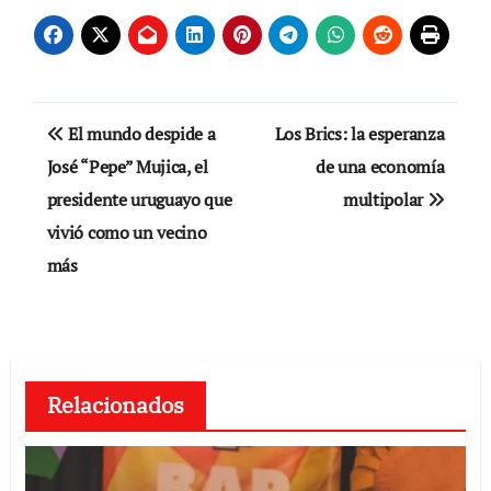
Navegación
El mundo despide a
Los Brics: la esperanza
de
José “Pepe” Mujica, el
de una economía
presidente uruguayo que
multipolar
entradas
vivió como un vecino
más
Relacionados