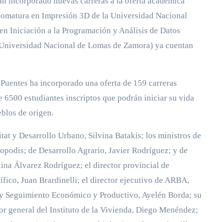
n incorporado nuevas carreras a la oferta académica
plomatura en Impresión 3D de la Universidad Nacional
en Iniciación a la Programación y Análisis de Datos
 (Universidad Nacional de Lomas de Zamora) ya cuentan
 Puentes ha incorporado una oferta de 159 carreras
e 6500 estudiantes inscriptos que podrán iniciar su vida
eblos de origen.
tat y Desarrollo Urbano, Silvina Batakis; los ministros de
topodis; de Desarrollo Agrario, Javier Rodríguez; y de
tina Álvarez Rodríguez; el director provincial de
ífico, Juan Brardinelli; el director ejecutivo de ARBA,
ón y Seguimiento Económico y Productivo, Ayelén Borda; su
or general del Instituto de la Vivienda, Diego Menéndez;