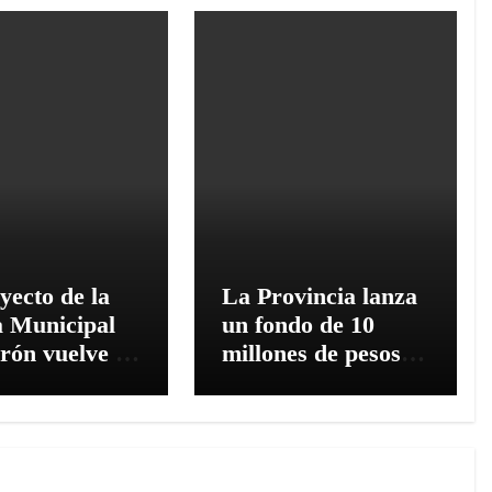
yecto de la
La Provincia lanza
a Municipal
un fondo de 10
rón vuelve a
millones de pesos
ón y el
para proyectos de
puesto 2026
investigación en
sin
ciencias sociales
iento