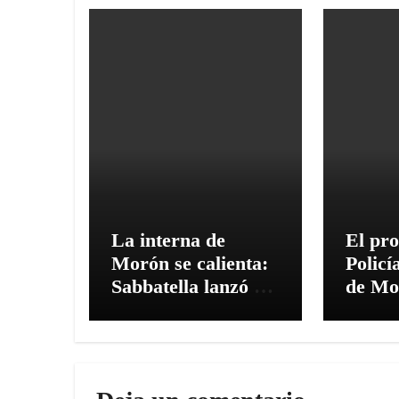
La interna de
El pro
Morón se calienta:
Policí
Sabbatella lanzó su
de Mo
candidatura y
comisi
apuntó contra Ghi
Presu
sigue 
tratam