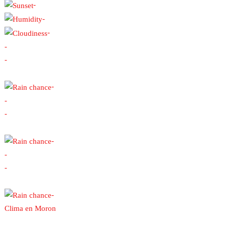
-
-
-
-
-
-
-
-
-
-
-
-
Clima en Moron