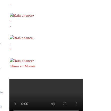
-
-
-
-
-
-
y
-
-
Clima en Moron
r
pio
de