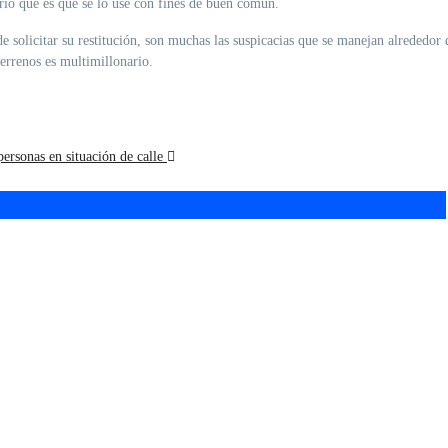
rio que es que se lo use con fines de buen común.
de solicitar su restitución, son muchas las suspicacias que se manejan alrededor 
terrenos es multimillonario.
ersonas en situación de calle
iones de invierno
La interna de Morón se
rón: agenda
calienta: Sabbatella
ita con shows,
lanzó su candidatura y
res y descuentos en
apuntó contra Ghi
onomía