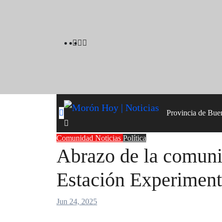
Skip
to
content
Provincia de Bue
Comunidad
Noticias
Política
Abrazo de la comunid
Estación Experime
Jun 24, 2025