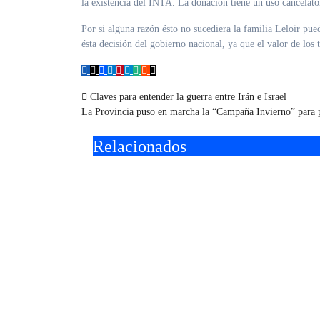
la existencia del INTA. La donación tiene un uso cancelato
Por si alguna razón ésto no sucediera la familia Leloir pue
ésta decisión del gobierno nacional, ya que el valor de los 
Navegación
Claves para entender la guerra entre Irán e Israel
La Provincia puso en marcha la “Campaña Invierno” para p
de
Relacionados
entradas
II Concurso
Vacac
Internacional de
en Mo
guitarra “Ciudad de
gratu
Hurlingham” en el
talle
Teatro Brote
gastr