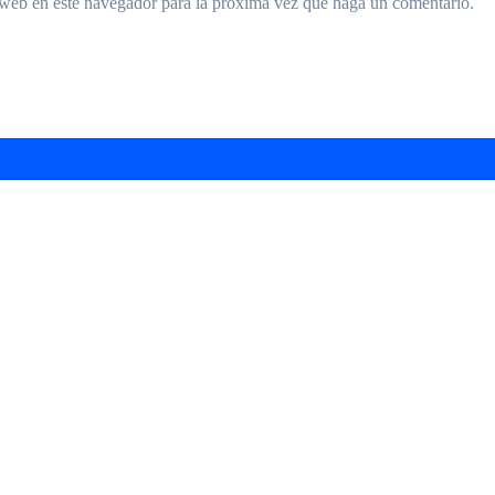
 web en este navegador para la próxima vez que haga un comentario.
arra “Ciudad de Hurlingham” en el Teatro Brot
agenda gratuita con shows, talleres y descuen
o y se afianza en la pelea por el ascenso
Sabbatella lanzó su candidatura y apuntó contr