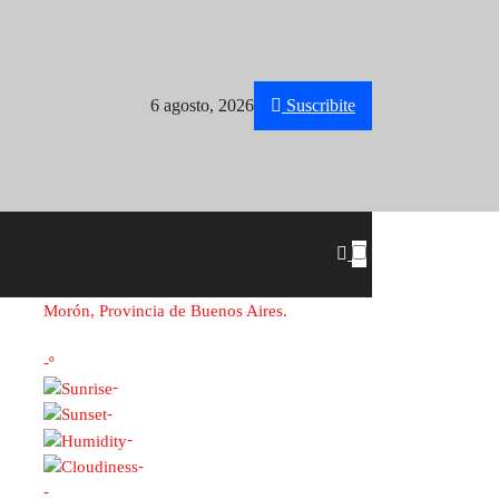
6 agosto, 2026
Suscribite
Morón, Provincia de Buenos Aires.
-º
-
-
-
-
-