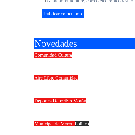
Guardar mi nombre, correo electrónico y sitio
Novedades
Comunidad
Cultura
II Concurso Internacional de guit
Aire Libre
Comunidad
Vacaciones de invierno en Morón: 
Deportes
Deportivo Morón
Deportivo Morón goleó 4 a 0 a Ferr
Municipal de Morón
Política
La interna de Morón se calienta: 