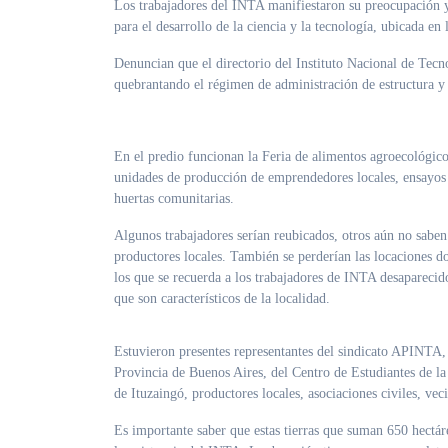
Los trabajadores del INTA manifiestaron su preocupación y rechazo al cierre la Estación Experimental INTA AMBA, un organismo clave
para el desarrollo de la ciencia y la tecnología, ubicada e
Denuncian que el directorio del Instituto Nacional de Tecn
quebrantando el régimen de administración de estructura y 
En el predio funcionan la Feria de alimentos agroecológic
unidades de producción de emprendedores locales, ensayos 
huertas comunitarias.
Algunos trabajadores serían reubicados, otros aún no saben
productores locales. También se perderían las locaciones do
los que se recuerda a los trabajadores de INTA desaparecido
que son característicos de la localidad.
Estuvieron presentes representantes del sindicato APINTA,
Provincia de Buenos Aires, del Centro de Estudiantes de la
de Ituzaingó, productores locales, asociaciones civiles, vec
Es importante saber que estas tierras que suman 650 hectár