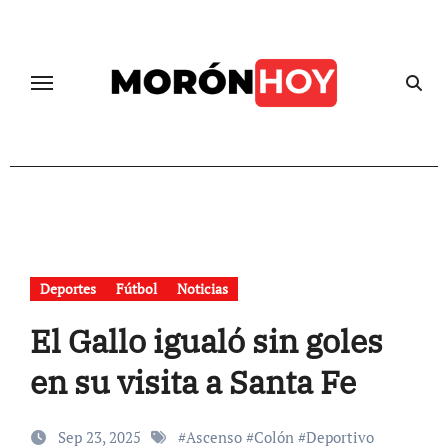
Skip
to
content
Deportes
Fútbol
Noticias
El Gallo igualó sin goles
en su visita a Santa Fe
Sep 23, 2025
#
Ascenso
#
Colón
#
Deportivo