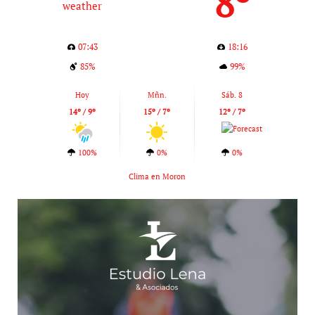
8º
07:43
18:16
85%
99%
Hoy
Mñn.
Sáb. 8
14º / 9º
15º / 7º
12º / 7º
100%
0%
0%
Clima en Moron