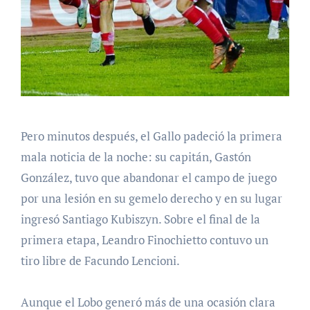
Pero minutos después, el Gallo padeció la primera
mala noticia de la noche: su capitán, Gastón
González, tuvo que abandonar el campo de juego
por una lesión en su gemelo derecho y en su lugar
ingresó Santiago Kubiszyn. Sobre el final de la
primera etapa, Leandro Finochietto contuvo un
tiro libre de Facundo Lencioni.
Aunque el Lobo generó más de una ocasión clara