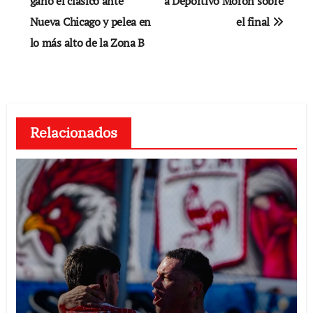
de
ganó el clásico ante
a Deportivo Morón sobre
Nueva Chicago y pelea en
el final
entradas
lo más alto de la Zona B
Relacionados