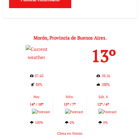
Morón, Provincia de Buenos Aires.
13º
07:43
18:16
88%
100%
Hoy
Mñn.
Sáb. 8
14º / 10º
15º / 7º
12º / 6º
100%
0%
0%
Clima en Moron