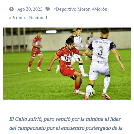
Ago 30, 2025
#
Deportivo Morón
#
Morón
#
Primera Nacional
El Gallo sufrió, pero venció por la mínima al líder
del campeonato por el encuentro postergado de la