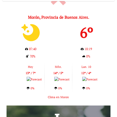
Morón, Provincia de Buenos Aires.
6º
07:40
18:19
70%
0%
Hoy
Mñn.
Lun. 10
13º / 7º
14º / 5º
12º / 4º
0%
0%
0%
Clima en Moron