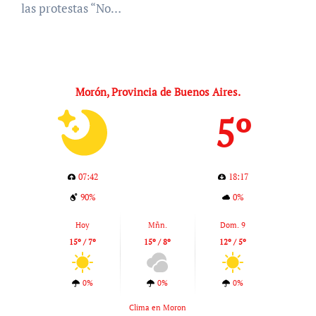
las protestas “No…
Morón, Provincia de Buenos Aires.
5º
07:42
18:17
90%
0%
Hoy
Mñn.
Dom. 9
15º / 7º
15º / 8º
12º / 5º
0%
0%
0%
Clima en Moron