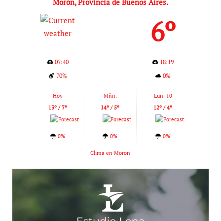
Morón, Provincia de Buenos Aires.
6º
07:40
18:19
70%
0%
Hoy
Mñn.
Lun. 10
13º / 7º
14º / 5º
12º / 4º
0%
0%
0%
Clima en Moron