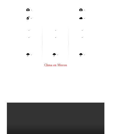
-
-
-
-
-
-
-
-
-
-
-
-
-
Clima en Moron