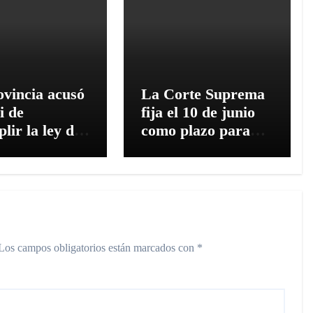
vincia acusó
La Corte Suprema
i de
fija el 10 de junio
lir la ley de
como plazo para
iamiento
que la Nación
sitario
pague una deuda de
$2,3 billones a la
Provincia
Los campos obligatorios están marcados con
*