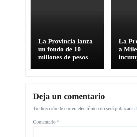
La Provincia lanza
La Pro
un fondo de 10
a Mile
millones de pesos
incump
para proyectos de
financ
investigación en
univer
ciencias sociales
Deja un comentario
Tu dirección de correo electrónico no será publicada.
Comentario
*