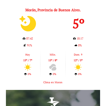
Morón, Provincia de Buenos Aires.
5º
07:42
18:17
91%
0%
Hoy
Mñn.
Dom. 9
15º / 7º
15º / 8º
12º / 5º
0%
0%
0%
Clima en Moron