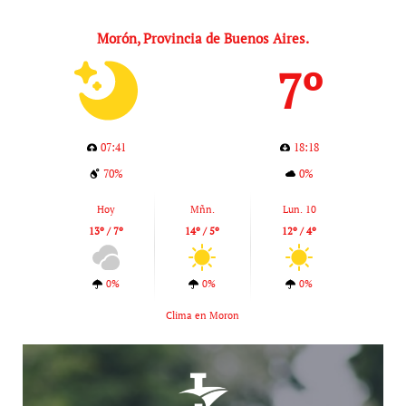
Morón, Provincia de Buenos Aires.
7º
07:41
18:18
70%
0%
Hoy
Mñn.
Lun. 10
13º / 7º
14º / 5º
12º / 4º
0%
0%
0%
Clima en Moron