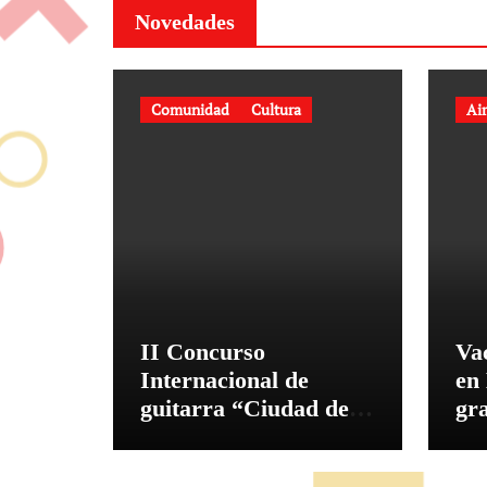
Novedades
Comunidad
Cultura
Air
II Concurso
Va
Internacional de
en
guitarra “Ciudad de
gra
Hurlingham” en el
tal
Teatro Brote
en