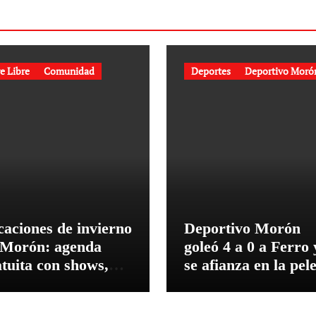
e Libre
Comunidad
Deportes
Deportivo Moró
caciones de invierno
Deportivo Morón
 Morón: agenda
goleó 4 a 0 a Ferro 
tuita con shows,
se afianza en la pel
leres y descuentos
por el ascenso
 gastronomía