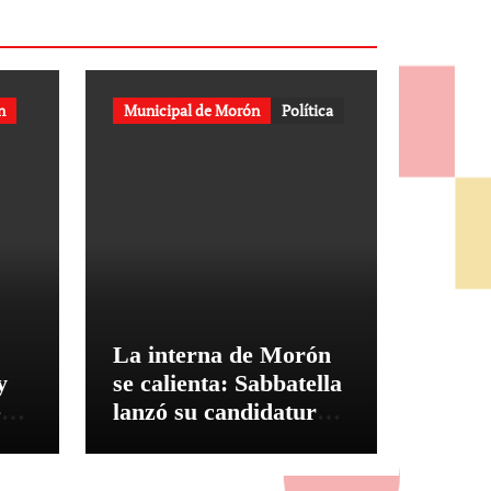
n
Municipal de Morón
Política
La interna de Morón
y
se calienta: Sabbatella
ea
lanzó su candidatura y
apuntó contra Ghi