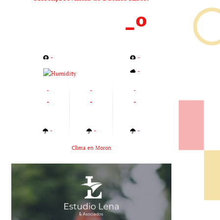
-º
-
-
-
-
-
-
-
-
-
-
-
-
-
Clima en Moron