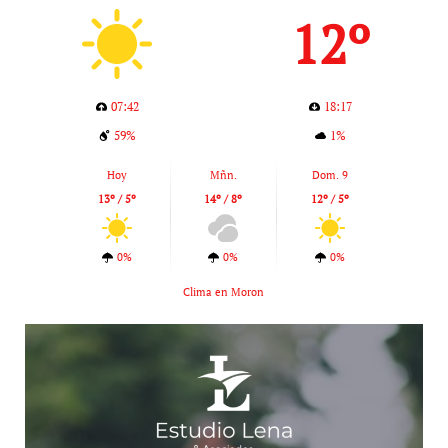
12º
07:42
18:17
59%
1%
Hoy
Mñn.
Dom. 9
13º / 5º
14º / 8º
12º / 5º
0%
0%
0%
Clima en Moron