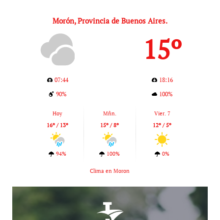
Morón, Provincia de Buenos Aires.
15º
07:44
18:16
90%
100%
Hoy
Mñn.
Vier. 7
16º / 13º
15º / 8º
12º / 5º
94%
100%
0%
Clima en Moron