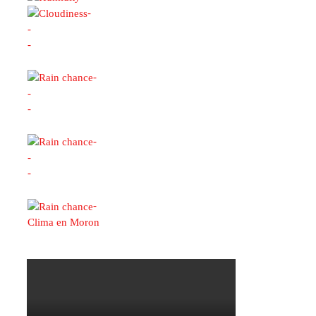
-
-
-
-
-
-
-
-
-
-
Clima en Moron