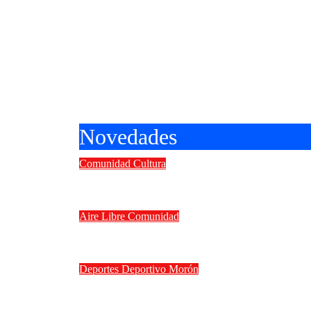
Novedades
Comunidad
Cultura
II Concurso Internacional de guit
Aire Libre
Comunidad
Vacaciones de invierno en Morón: 
Deportes
Deportivo Morón
Deportivo Morón goleó 4 a 0 a Ferr