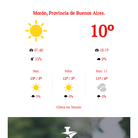
Morón, Provincia de Buenos Aires.
10º
07:40
18:19
53%
0%
Hoy
Mñn.
Mar. 11
13º / 5º
12º / 5º
11º / 6º
0%
0%
0%
Clima en Moron