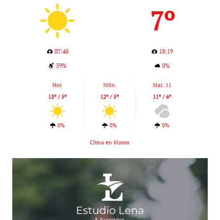
7º
07:40
18:19
59%
0%
Hoy
Mñn.
Mar. 11
13º / 5º
12º / 5º
11º / 6º
0%
0%
0%
Clima en Moron