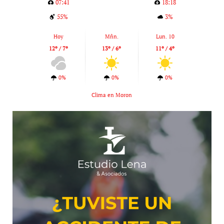
07:41
18:18
55%
3%
Hoy
Mñn.
Lun. 10
12º / 7º
13º / 6º
11º / 4º
0%
0%
0%
Clima en Moron